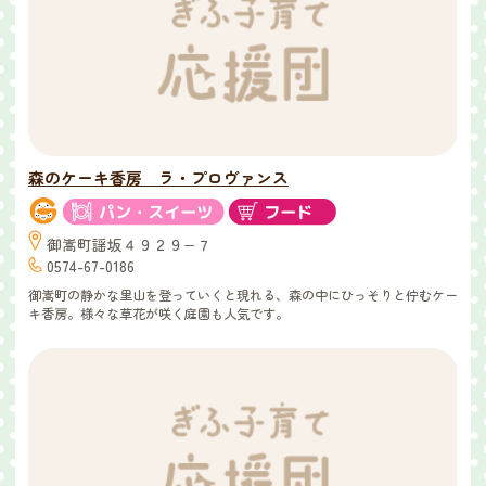
森のケーキ香房 ラ・プロヴァンス
御嵩町謡坂４９２９−７
0574-67-0186
御嵩町の静かな里山を登っていくと現れる、森の中にひっそりと佇むケー
キ香房。様々な草花が咲く庭園も人気です。