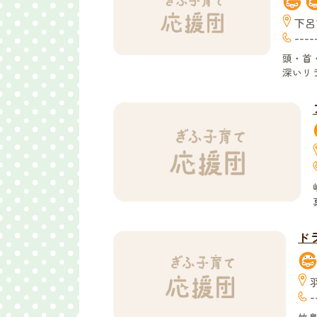
下呂
----
頭・首
深いリ
ドラ
-
竹