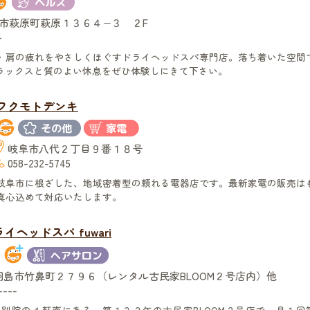
市萩原町萩原１３６４−３ ２F
-
・肩の疲れをやさしくほぐすドライヘッドスパ専門店。落ち着いた空間
ラックスと質のよい休息をぜひ体験しにきて下さい。
フクモトデンキ
岐阜市八代２丁目９番１８号
058-232-5745
岐阜市に根ざした、地域密着型の頼れる電器店です。最新家電の販売は
真心込めて対応いたします。
イヘッドスパ fuwari
羽島市竹鼻町２７９６（レンタル古民家BLOOM２号店内）他
----
鼻別院の４軒南にある、築１３２年の古民家BLOOM２号店で、月１回