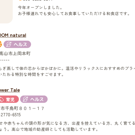
今年オープンしました。
お子様連れでも安心してお食事していただける和食店です。
OM natural
高山市上岡本町
-----
もぎ蒸しで体の芯からぽかぽかに。温活やリラックスにおすすめのプラ
いたわる特別な時間をすごせます。
ower Tale
市千鳥町８０１−１７
2770-6515
せや赤ちゃんの頭の形が気になる方、出産を控えている方、丸く育て
ょう。高山で地域の助産師としても活動しています。