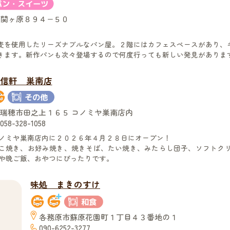
関ヶ原８９４−５０
麦を使用したリーズナブルなパン屋。２階にはカフェスペースがあり、
きます。新作パンも次々登場するので何度行っても新しい発見がありま
信軒 巣南店
瑞穂市田之上１６５ コノミヤ巣南店内
058-328-1058
ノミヤ巣南店内に２０２６年４月２８日にオープン！
こ焼き、お好み焼き、焼きそば、たい焼き、みたらし団子、ソフトク
や晩ご飯、おやつにぴったりです。
味処 まきのすけ
各務原市蘇原花園町１丁目４３番地の１
090-6252-3277