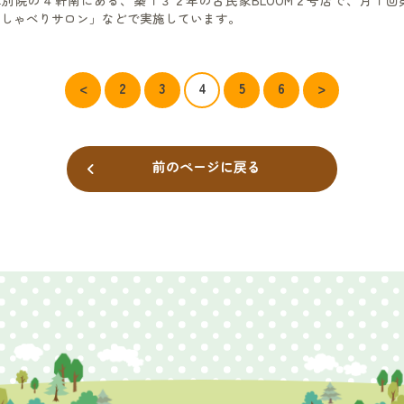
おしゃべりサロン」などで実施しています。
<
2
3
4
5
6
>
前のページに戻る