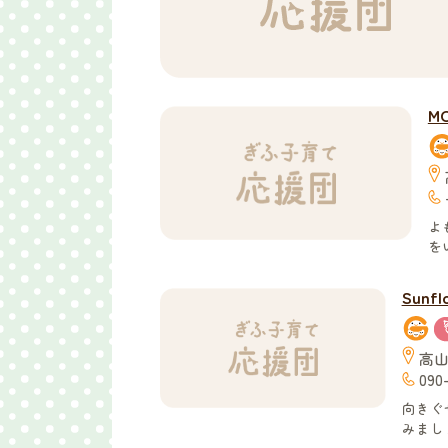
MO
よ
を
Sunfl
高山
090-
向きぐ
みまし