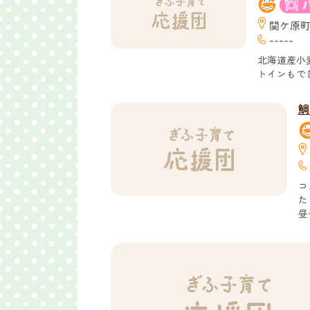
関ケ原町
-----
北海道産小
トインもで
鯛
コ
た
昼