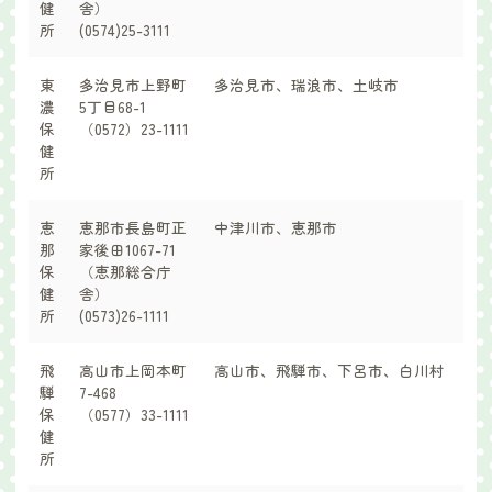
健
舎）
所
(0574)25-3111
東
多治見市上野町
多治見市、瑞浪市、土岐市
濃
5丁目68-1
保
（0572）23-1111
健
所
恵
恵那市長島町正
中津川市、恵那市
那
家後田1067-71
保
（恵那総合庁
健
舎）
所
(0573)26-1111
飛
高山市上岡本町
高山市、飛騨市、下呂市、白川村
騨
7-468
保
（0577）33-1111
健
所