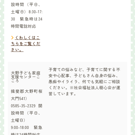
設時間（平日、
土曜日）8:30-17:
30 緊急時は24
時間電話対応
くわしくはこ
ちらをご覧くだ
さい。
子育ての悩みなど、子育てに関する不
大野子ども家庭
安や心配事、子どもさん自身の悩み、
支援センターこ
ころ
愚痴やイライラ、何でも気軽にご相談
ください。※社会福祉法人樹心会が運
揖斐郡大野町桜
営しています。
大門541）
0585-35-2329開
設時間（平日、
土曜日）
9:00-18:00 緊急
時は24時間対応