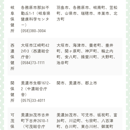
岐
各務原市那加不
羽島市、各務原市、岐南町、笠松
阜
動丘1-1（岐阜県
町、山県市、瑞穂市、本巣市、北
保
健康科学センタ
方町
健
ー）
所
(058)380-3004
西
大垣市江崎町42
大垣市、海津市、養老町、垂井
濃
2の3（西濃総合
町、関ヶ原町、神戸町、輪之内
保
庁舎）
町、安八町、揖斐川町、大野町、
健
(0584)73-1111
池田町
所
関
美濃市生櫛1612-
関市、美濃市、郡上市
保
2（中濃総合庁
健
舎）
所
(0575)33-4011
可
美濃加茂市古井
美濃加茂市、可児市、坂祝町、富
茂
町下古井2610-1
加町、川辺町、七宗町、八百津
保
（可茂総合庁
町、白川町、東白川村、御嵩町