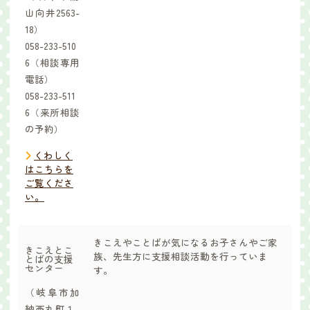
山向井2563-
18）
058-233-510
6（相談専用
電話）
058-233-511
6（来所相談
の予約）
くわしく
はこちらを
ご覧くださ
い。
きこえやことばが気になるお子さんやご家
きこえとこ
族、先生方に支援相談活動を行っていま
とばの支援
センター
す。
（岐阜市加
納西丸町１-