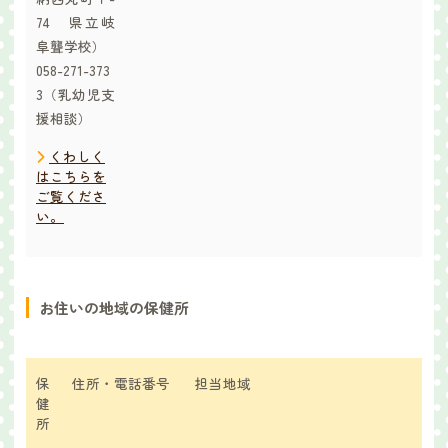
74 県立岐
阜聾学校）
058-271-373
3（乳幼児支
援相談）
くわしく
はこちらを
ご覧くださ
い。
お住いの地域の保健所
保
住所・電話番号
担当地域
健
所