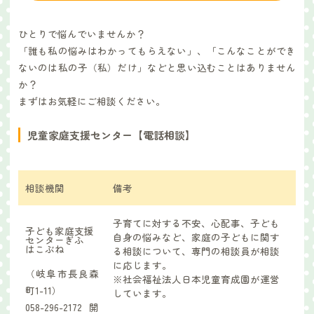
ひとりで悩んでいませんか？
「誰も私の悩みはわかってもらえない」、「こんなことができ
ないのは私の子（私）だけ」などと思い込むことはありません
か？
まずはお気軽にご相談ください。
児童家庭支援センター【電話相談】
相談機関
備考
子育てに対する不安、心配事、子ども
子ども家庭支援
自身の悩みなど、家庭の子どもに関す
センターぎふ
はこぶね
る相談について、専門の相談員が相談
に応じます。
（岐阜市長良森
※社会福祉法人日本児童育成園が運営
町1-11）
しています。
058-296-2172開