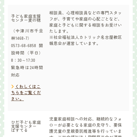
相談員、心理相談員などの専門スタッ
子ども家庭支援
フが、子育てや家庭の心配ごとなど、
センター麦の穂
家庭と子どもに関する相談をお受けい
（中津川市千旦
たします。
※社会福祉法人カトリック名古屋教区
林1468-7）
報恩会が運営しています。
0573-68-6858開
設時間（平日）
8：30～17:30
緊急時は24時間
対応
くわしくはこ
ちらをご覧くだ
さい。
児童家庭相談への対応、継続的なフォ
ひだ子ども家庭
ローが必要となる家庭の見守り、要保
支援センター
ぱすてる
護児童の里親委託推進等を行っていま