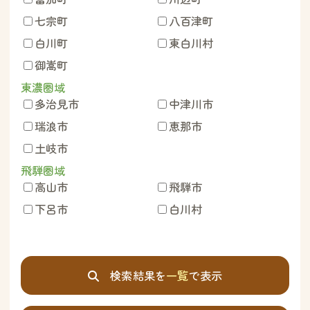
七宗町
八百津町
白川町
東白川村
御嵩町
東濃圏域
多治見市
中津川市
瑞浪市
恵那市
土岐市
飛騨圏域
高山市
飛騨市
下呂市
白川村
検索結果を
一覧
で表示