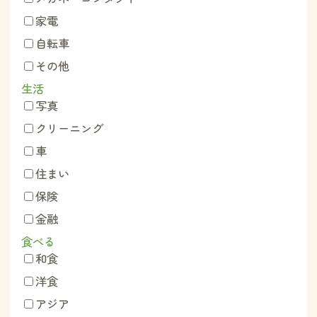
家電
自転車
その他
生活
写真
クリーニング
車
住まい
保険
金融
食べる
和食
洋食
アジア