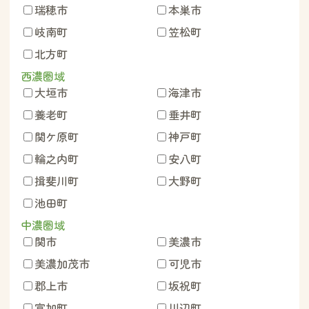
瑞穂市
本巣市
岐南町
笠松町
北方町
西濃圏域
大垣市
海津市
養老町
垂井町
関ケ原町
神戸町
輪之内町
安八町
揖斐川町
大野町
池田町
中濃圏域
関市
美濃市
美濃加茂市
可児市
郡上市
坂祝町
富加町
川辺町