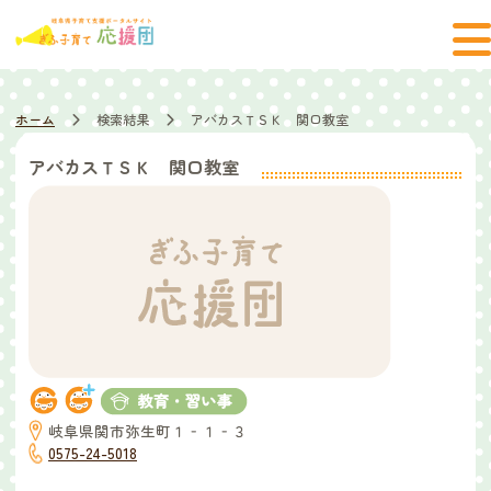
ホーム
検索結果
アバカスＴＳＫ 関口教室
アバカスＴＳＫ 関口教室
岐阜県関市弥生町１‐１‐３
0575-24-5018