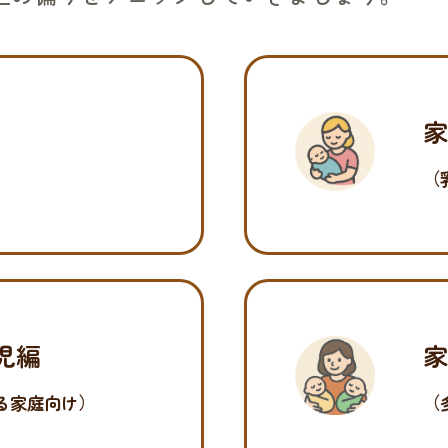
（
児編
る家庭向け）
（