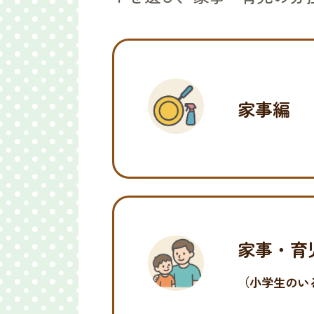
家事編
家事・育
（小学生のい