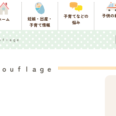
子供の
子育てなどの
妊娠・出産・
ホーム
悩み
子育て情報
ｕｆｌａｇｅ
ｍｏｕｆｌａｇｅ