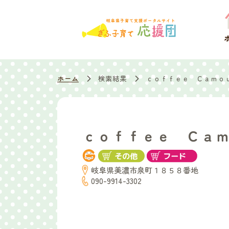
ホーム
検索結果
ｃｏｆｆｅｅ Ｃａｍｏ
ｃｏｆｆｅｅ Ｃａ
岐阜県美濃市泉町１８５８番地
090-9914-3302