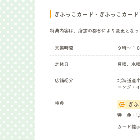
ぎふっこカード・ぎふっこカード
特典内容は、店舗の都合により変更となっ
営業時間
９時〜１
定休日
月曜、水
店舗紹介
北海道産
ニング・
特典
ぎふ
特 典：
1
カード提