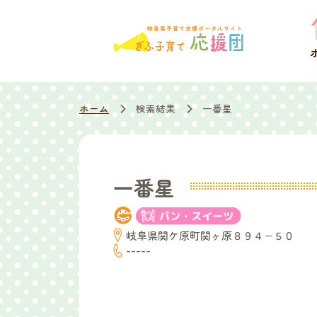
ホーム
検索結果
一番星
一番星
岐阜県関ケ原町関ヶ原８９４−５０
-----