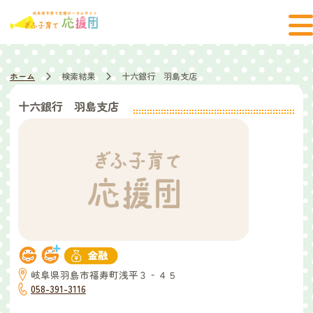
ホーム
検索結果
十六銀行 羽島支店
十六銀行 羽島支店
岐阜県羽島市福寿町浅平３‐４５
058-391-3116