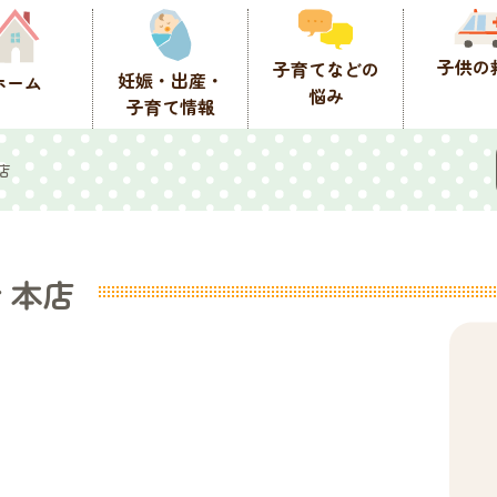
子供の
子育てなどの
妊娠・出産・
ホーム
悩み
子育て情報
店
 本店