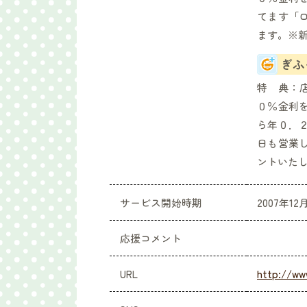
てます「
ます。※
ぎふ
特 典：
０％金利
ら年０．
日も営業
ントいた
サービス開始時期
2007年12
応援コメント
URL
http://www