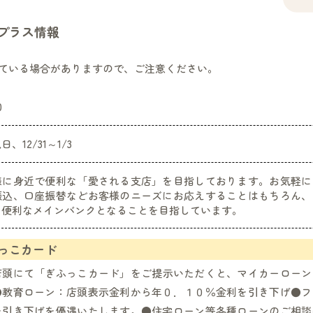
プラス情報
ている場合がありますので、ご注意ください。
0
、12/31～1/3
様に身近で便利な「愛される支店」を目指しております。お気軽に
振込、口座振替などお客様のニーズにお応えすることはもちろん、
り便利なメインバンクとなることを目指しています。
っこカード
店頭にて「ぎふっこカード」をご提示いただくと、マイカーローン
●教育ローン：店頭表示金利から年０．１０％金利を引き下げ●フ
を引き下げを優遇いたします。●住宅ローン等各種ローンのご相談