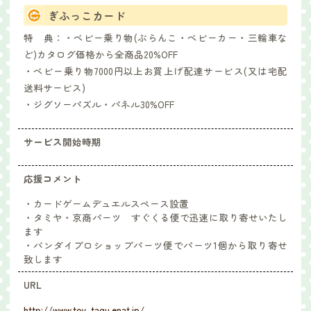
ぎふっこカード
特 典：
・ベビー乗り物(ぶらんこ・ベビーカー・三輪車な
ど)カタログ価格から全商品20%OFF
・ベビー乗り物7000円以上お買上げ配達サービス(又は宅配
送料サービス)
・ジグソーパズル・パネル30%OFF
サービス開始時期
応援コメント
・カードゲームデュエルスペース設置
・タミヤ・京商パーツ すぐくる便で迅速に取り寄せいたし
ます
・バンダイプロショップパーツ便でパーツ1個から取り寄せ
致します
URL
http://www.toy-tagu.enat.jp/