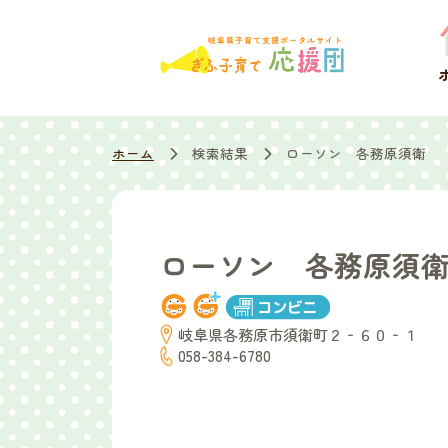
ホーム
検索結果
ローソン 各務原須衛
ローソン 各務原須
岐阜県各務原市須衛町２‐６０‐１
058-384-6780